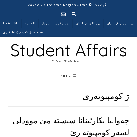
Ski
Zakho - Kurdistan Region - Iraq
xxx
t
conten
پێزانینێن قوتابیان
پورتالێ قوتابیان
تومارکرن
مودل
العربية
ENGLISH
سه‌نته‌رێ گه‌شه‌پێدانا كارى
Student Affairs
VICE PRESIDENT
MENU
ژ کومپیوتەری
چەوانیا بکارئینانا سیستە مێ موودلی
لسەر کومپیوتە رێ