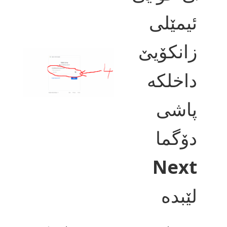
ئیمێلی
زانکۆیێ
داخلکە
پاشی
دۆگما
Next
لێبدە