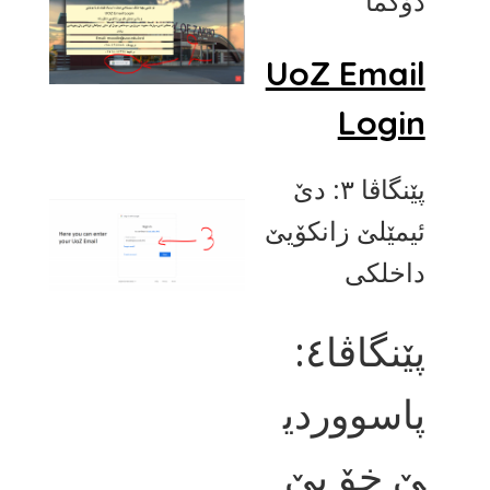
دۆگما
UoZ Email
Login
پێنگاڤا ٣: دێ
ئیمێلێ زانکۆیێ
داخلکی
پێنگاڤا٤:
پاسووردی
ێ خۆ یێ