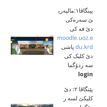
پینگاڤا١:مالپەری
ێ سەرەکی
دێ فە کی
moodle.uoz.e
du.krd
پاشی
دێ کلیک کی
سە ردۆگما
login
پێنگاڤا ٢: دێ
کلیکێ لسە ر