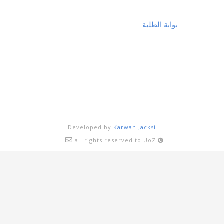
تصفّح
بوابة الطلبة
المقالات
Developed by
Karwan Jacksi
all rights reserved to UoZ