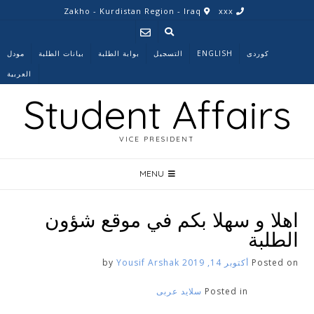
Ski
Zakho - Kurdistan Region - Iraq
xxx
t
conten
کوردی
ENGLISH
التسجیل
بوابة الطلبة
بیانات الطلبة
مودل
العربية
Student Affairs
VICE PRESIDENT
MENU
اهلا و سهلا بکم في موقع شؤون
الطلبة
Posted on
أكتوبر 14, 2019
by
Yousif Arshak
Posted in
سلاید عربی