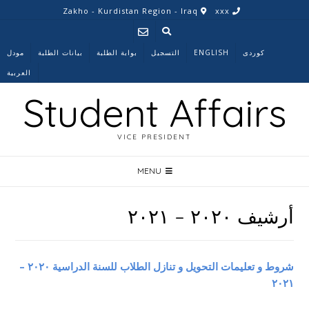
Ski
Zakho - Kurdistan Region - Iraq
xxx
t
conten
کوردی
ENGLISH
التسجیل
بوابة الطلبة
بیانات الطلبة
مودل
العربية
Student Affairs
VICE PRESIDENT
MENU
أرشیف ٢٠٢٠ – ٢٠٢١
شروط و تعليمات التحويل و تنازل الطلاب للسنة الدراسية ٢٠٢٠ –
٢٠٢١